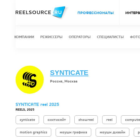
ПРОФЕССИОНАЛЫ
ИНТЕР
КОМПАНИИ
РЕЖИССЕРЫ
ОПЕРАТОРЫ
СПЕЦИАЛИСТЫ
ФОТ
SYNTICATE
Россия, Москва
SYNTICATE reel 2025
REELS, 2025
synticate
синтикейт
showreel
reel
computer
motion graphics
моушн графика
моушн дизайн
р