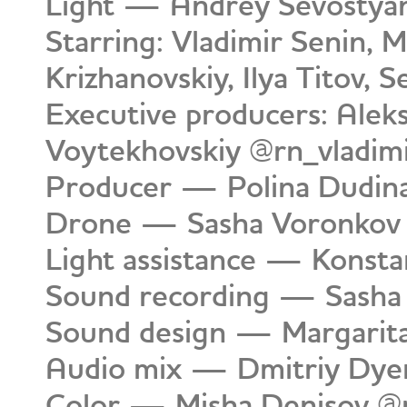
Light — Andrey Sevostyano
Starring: Vladimir Senin,
Krizhanovskiy, Ilya Titov, 
Executive producers: Aleks
Voytekhovskiy @rn_vladim
Producer — Polina Dudina
Drone — Sasha Voronkov 
Light assistance — Konsta
Sound recording — Sasha 
Sound design — Margarita
Audio mix — Dmitriy Dye
Color — Misha Denisov @m