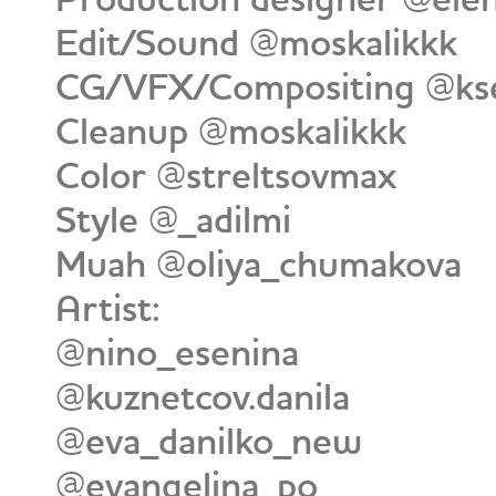
Edit/Sound @moskalikkk
CG/VFX/Compositing @kse
Cleanup @moskalikkk
Color @streltsovmax
Style @_adilmi
Muah @oliya_chumakova
Artist:
@nino_esenina
@kuznetcov.danila
@eva_danilko_new
@evangelina_po_