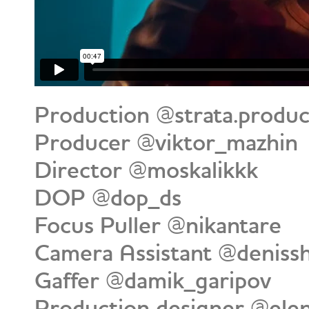
Production @strata.produc
Producer @viktor_mazhin
Director @moskalikkk
DOP @dop_ds
Focus Puller @nikantare
Camera Assistant @deniss
Gaffer @damik_garipov
Production designer @ele