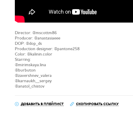
Director: @mscottm86
Producer: @anastasiaeee
DOP: @dop_ds
Production designer: @pantone258
Color: @kalinin.color
Starring:
@mirimskaya.lina
@burbuton
@zavershnev_valera
@karnaukh__sergey
@anatol_chistov
ДОБАВИТЬ В ПЛЕЙЛИСТ
СКОПИРОВАТЬ ССЫЛКУ