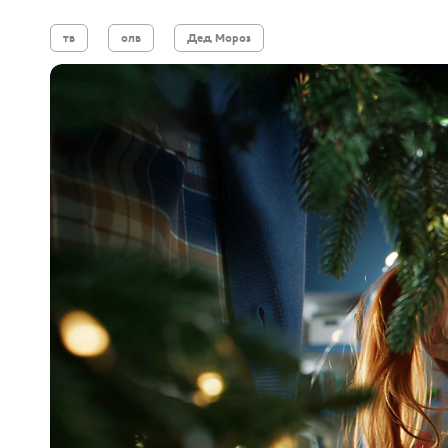
тв
олв
Дед Мороз