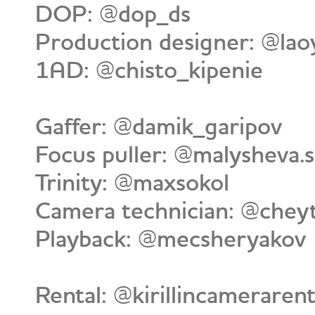
DOP: @dop_ds
Production designer: @la
1AD: @chisto_kipenie
Gaffer: @damik_garipov
Focus puller: @malysheva.s
Trinity: @maxsokol
Сamera technician: @chey
Playback: @mecsheryakov
Rental: @kirillincamerarent