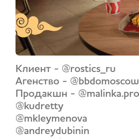
Клиент - @rostics_ru
Агенство - @bbdomoscow
Продакшн - @malinka.pr
@kudretty
@mkleymenova
@andreydubinin