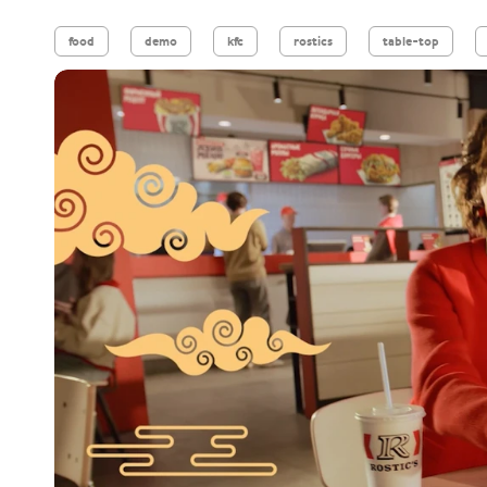
food
demo
kfc
rostics
table-top