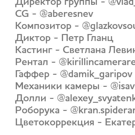
Директор группы - @vlad
CG - @aberesnev
Композитор - @glazkovso
Диктор - Петр Гланц
Кастинг - Светлана Леви
Рентал - @kirillincamerare
Гаффер - @damik_garipov
Механики камеры - @isav
Долли - @alexey_svyaten
Роборука - @kran.spidera
Цветокоррекция - Екате