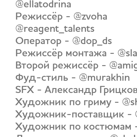
@ellatodrina
Режиссёр - @zvoha
@reagent_talents
Оператор - @dop_ds
Режиссёр монтажа - @sla
Второй режиссёр - @amig
Фуд-стиль - @murakhin
SFX - Александр Грицко
Художник по гриму - @sh
Художник-поставщик - 
Художник по костюмам - 