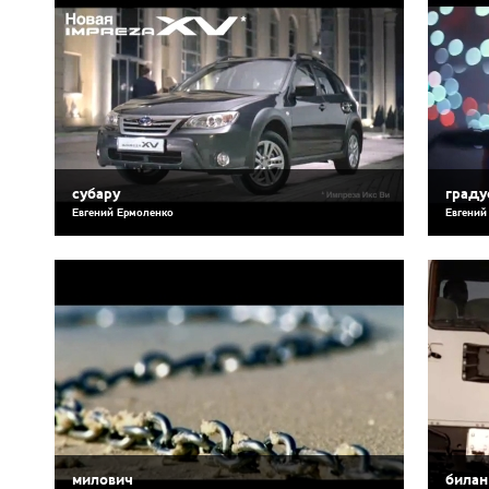
субару
граду
Евгений Ермоленко
Евгений
милович
билан