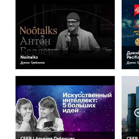
Дикий
Noôtalks
Pacifi
Денис Гребенюк
Денис Г
СБЕР | Альпина Паблишер
СБЕР