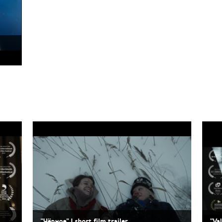
"Чёрное" | short film trailer
"Val