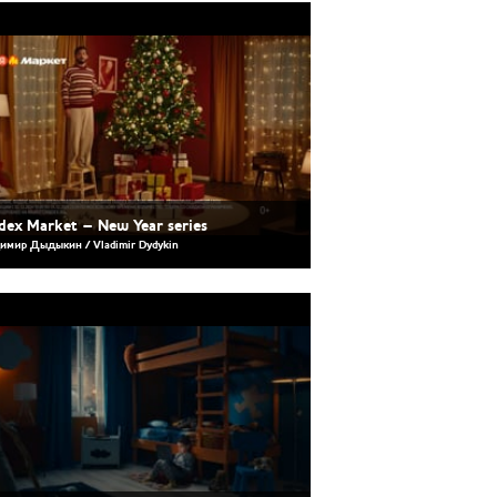
dex Market – New Year series
имир Дыдыкин / Vladimir Dydykin