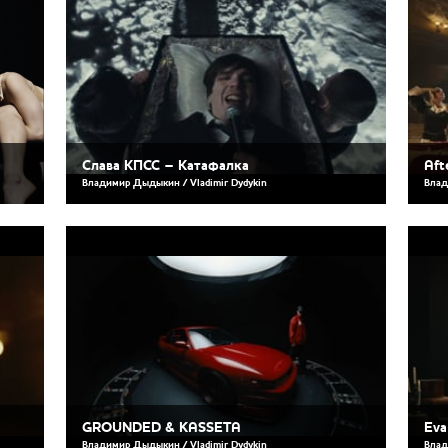
Слава КПСС – Катафалка
Aft
Владимир Дыдыкин / Vladimir Dydykin
Влад
GROUNDED & KASSETA
Eva
Владимир Дыдыкин / Vladimir Dydykin
Влад