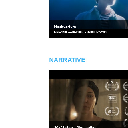
Moskvarium
Владимир Дыдыкин / Vladimir Dydykin
NARRATIVE
"Ма" | short film trailer