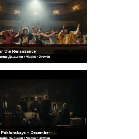
er the Renaissance
имир Дыдыкин / Vladimir Dydykin
 Poklonskaya - December
имир Дыдыкин / Vladimir Dydykin