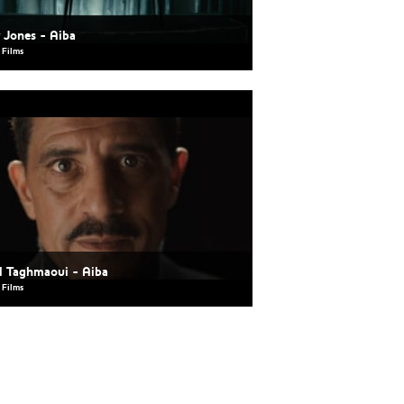
 Jones - Aiba
 Films
d Taghmaoui - Aiba
 Films