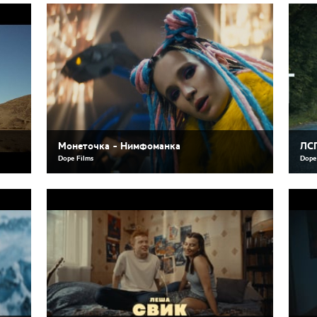
Монеточка - Нимфоманка
ЛСП
Dope Films
Dope