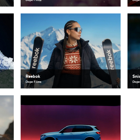
Dope Films
Dope
Reebok
Sni
Dope Films
Dope