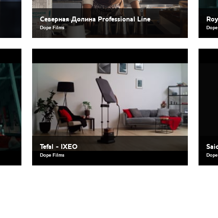
а
Северная Долина Professional Line
Roy
Dope Films
Dope
Tefal - IXEO
Sai
Dope Films
Dope