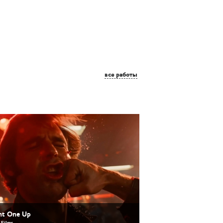
все работы
ht One Up