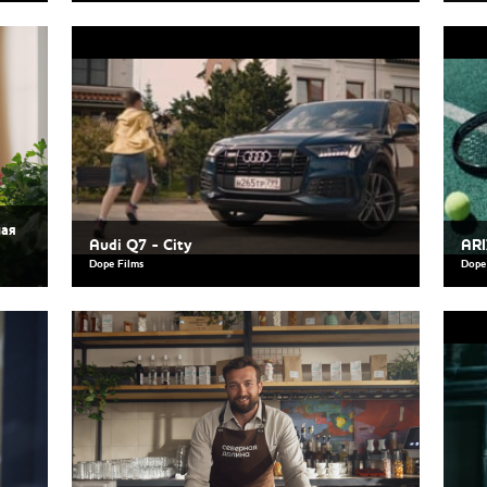
ная
Audi Q7 - City
AR
Dope Films
Dope