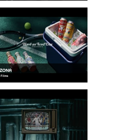
IZONA
 Films