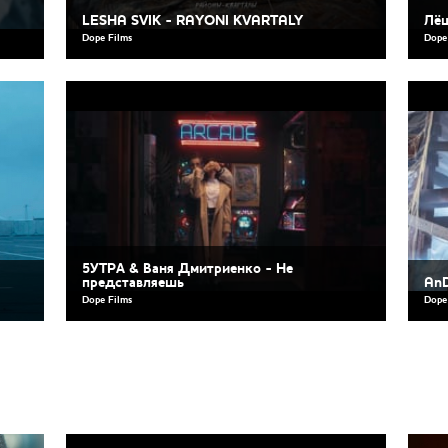
LESHA SVIK - RAYONI KVARTALY
Лёш
Dope Films
Dope
5УТРА & Ваня Дмитриенко - Не
представляешь
AnD
Dope Films
Dope