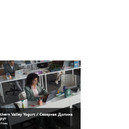
thern Valley Yogurt / Северная Долина
грут
 Films