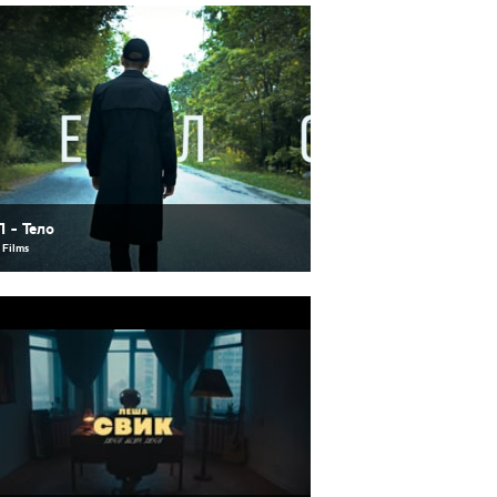
 - Тело
 Films