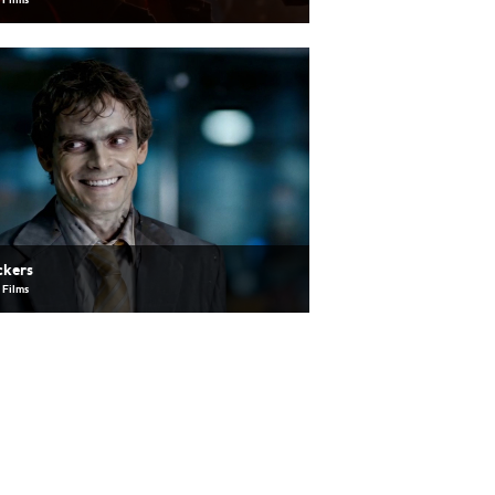
 Films
ckers
 Films