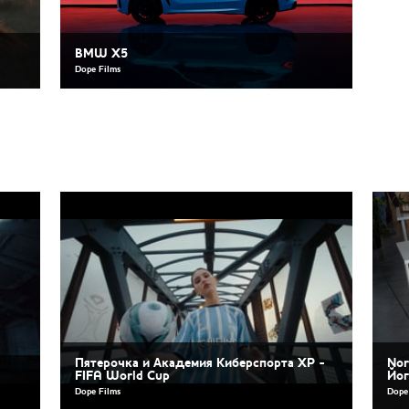
BMW X5
Dope Films
Пятерочка и Академия Киберспорта XP -
Nor
FIFA World Cup
Йо
Dope Films
Dope