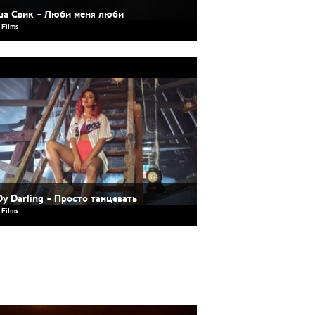
а Свик - Люби меня люби
 Films
y Darling - Просто танцевать
 Films