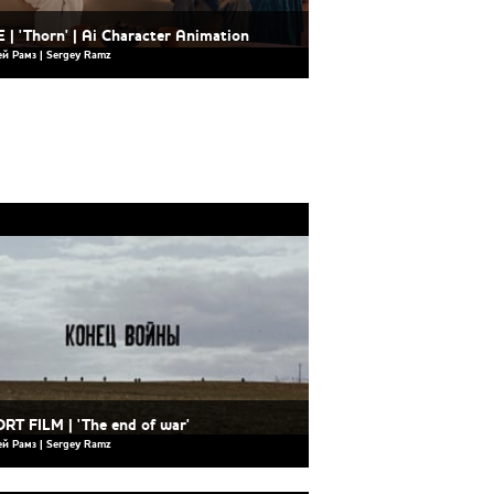
 | 'Thorn' | Ai Character Animation
ей Рамз | Sergey Ramz
RT FILM | 'The end of war'
ей Рамз | Sergey Ramz