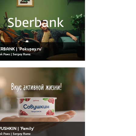
RBANK | 'Pokupay.ru'
ей Рамз | Sergey Ramz
USHKIN | 'Family'
ей Рамз | Sergey Ramz