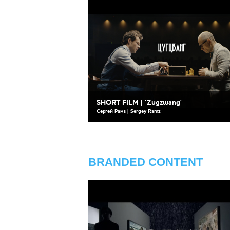
SHORT FILM | 'Zugzwang'
Сергей Рамз | Sergey Ramz
BRANDED CONTENT