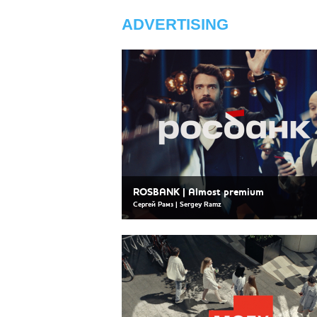
ADVERTISING
ROSBANK | Almost premium
Сергей Рамз | Sergey Ramz