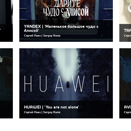
YANDEX | 'Маленькое большое чудо с
'
Алисой'
TRA
Сергей Рамз | Sergey Ramz
Серг
HUAWEI | 'You are not alone'
AVI
Сергей Рамз | Sergey Ramz
Серг