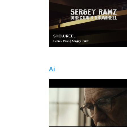
SHOWREEL
Сергей Рамз | Sergey Ramz
Ai