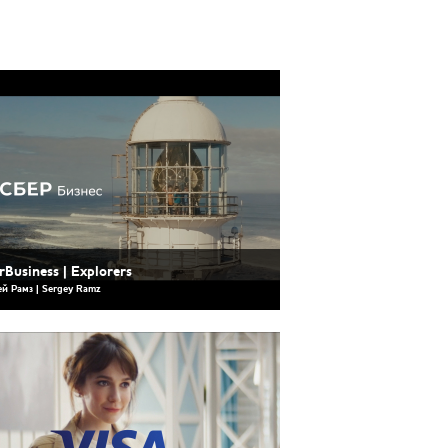
rBusiness | Explorers
ей Рамз | Sergey Ramz