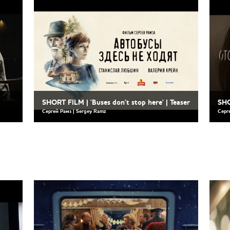
SHORT FILM | 'Buses don't stop here' | Teaser
SHO
Сергей Рамз | Sergey Ramz
Серг