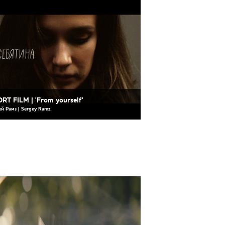
RT FILM | 'From yourself'
ей Рамз | Sergey Ramz