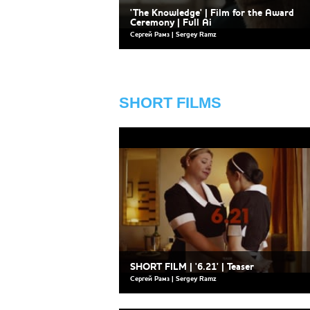
'The Knowledge' | Film for the Award
Ceremony | Full Ai
Сергей Рамз | Sergey Ramz
SHORT FILMS
SHORT FILM | '6.21' | Teaser
Сергей Рамз | Sergey Ramz