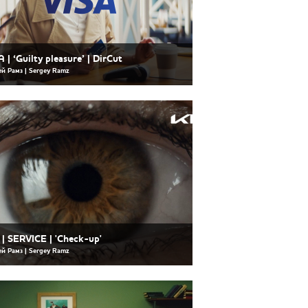
A | ‘Guilty pleasure’ | DirCut
ей Рамз | Sergey Ramz
 | SERVICE | 'Check-up'
ей Рамз | Sergey Ramz