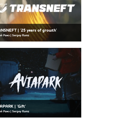
NSNEFT | '25 years of growth'
ей Рамз | Sergey Ramz
APARK | 'Gift'
ей Рамз | Sergey Ramz