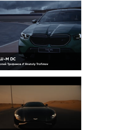
W-M DC
олий Трофимов // Anatoly Trofimov