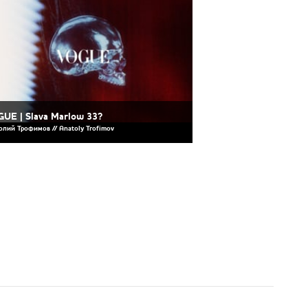
UE | Slava Marlow 33?
олий Трофимов // Anatoly Trofimov