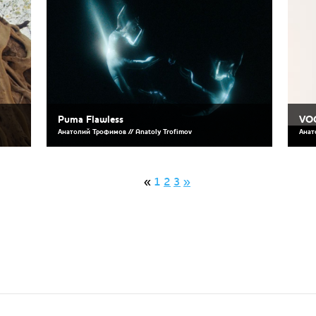
Puma Flawless
VOG
Анатолий Трофимов // Anatoly Trofimov
Анат
«
1
2
3
»