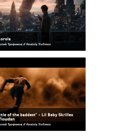
orola
олий Трофимов // Anatoly Trofimov
ttle of the baddest" - Lil Baby Skrillex
flowdan
олий Трофимов // Anatoly Trofimov