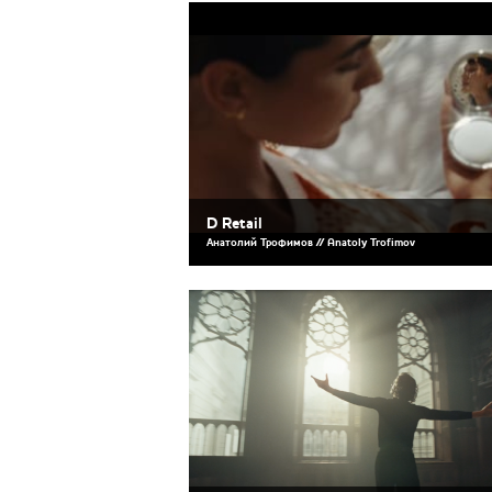
D Retail
Анатолий Трофимов // Anatoly Trofimov