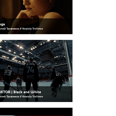
uga
олий Трофимов // Anatoly Trofimov
KTOR | Black and White
олий Трофимов // Anatoly Trofimov