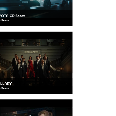
OTA GR Sport
 Янков
ELLARY
 Янков