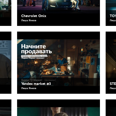
Chevrolet Onix
TOY
Леша Янков
Леша
Yandex market #3
ST
Леша Янков
Леша