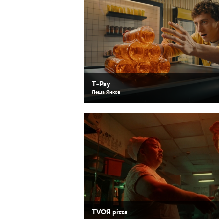
T-Pay
Леша Янков
TVOЯ pizza