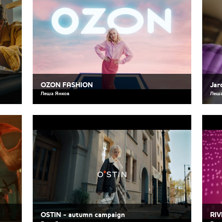
OZON FASHION
Jar
Леша Янков
Леша
OSTIN - autumn campaign
RIV