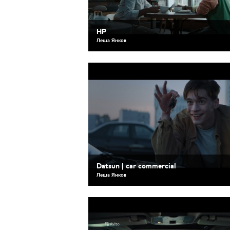
HP
Леша Янков
Datsun | car commercial
Леша Янков