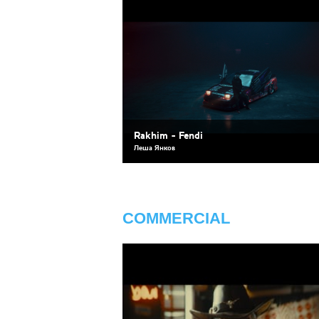
Rakhim - Fendi
Леша Янков
COMMERCIAL