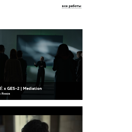
все работы
É x GES-2 | Mediation
 Янков