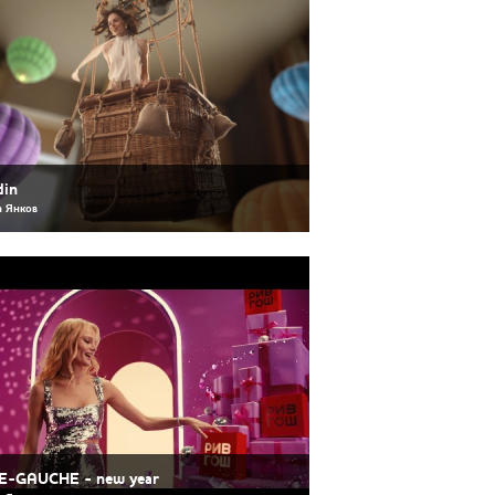
din
 Янков
E-GAUCHE - new year