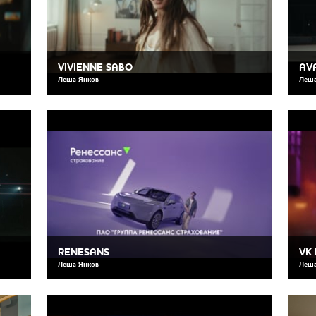
VIVIENNE SABO
AV
Леша Янков
Леша
RENESANS
VK
Леша Янков
Леша