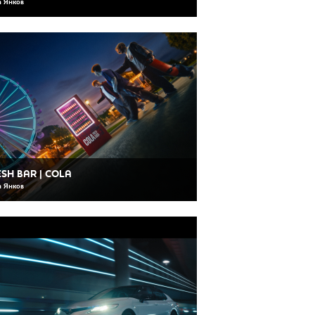
 Янков
SH BAR | COLA
 Янков