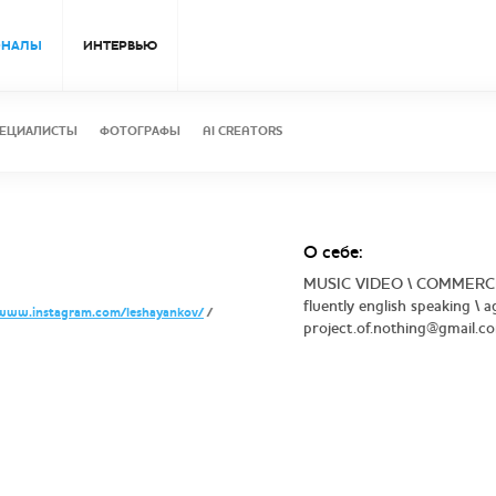
ОНАЛЫ
ИНТЕРВЬЮ
ЕЦИАЛИСТЫ
ФОТОГРАФЫ
AI CREATORS
О себе:
MUSIC VIDEO \ COMMERC
fluently english speaking \
www.instagram.com/leshayankov/
/
project.of.nothing@gmail.c