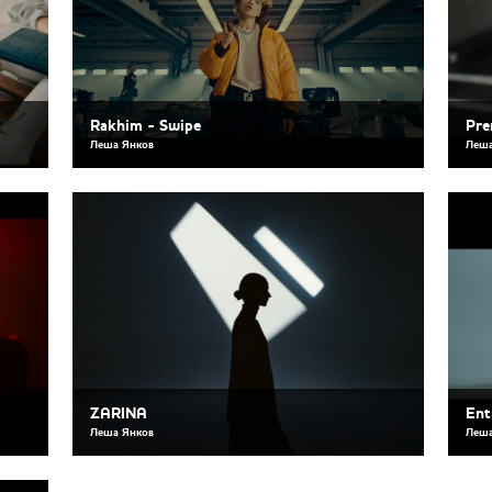
Rakhim - Swipe
Pre
Леша Янков
Леша
ZARINA
Ent
Леша Янков
Леша