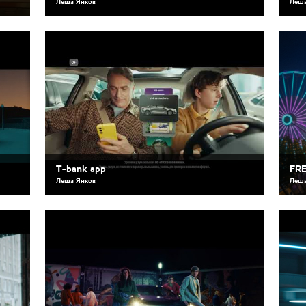
Леша Янков
Леша
T-bank app
FRE
Леша Янков
Леша