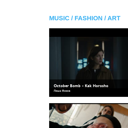
MUSIC / FASHION / ART
October Bomb - Kak Horosho
Леша Янков