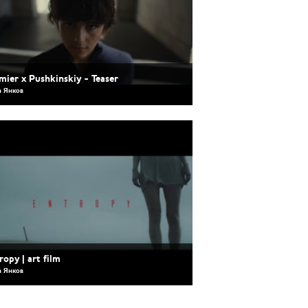
mier x Pushkinskiy - Teaser
 Янков
ropy | art film
 Янков