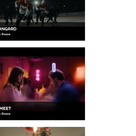
ANGARD
 Янков
 MEET
 Янков