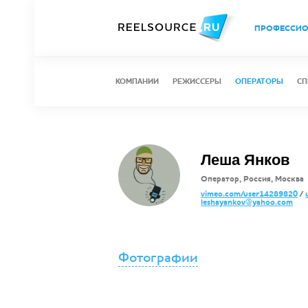
ПРОФЕССИ
КОМПАНИИ
РЕЖИССЕРЫ
ОПЕРАТОРЫ
СП
Леша Янков
Оператор, Россия, Москва
vimeo.com/user14289820
/
leshayankov@yahoo.com
Фотографии