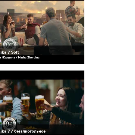
tika 7 Soft
 Жердина / Masha Zherdina
tika 7 / безалкогольное