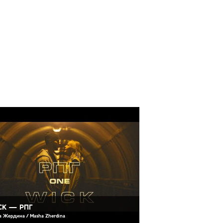
CK — РПГ
 Жердина / Masha Zherdina