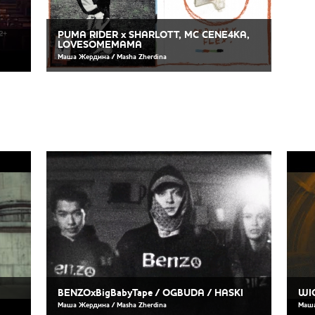
PUMA RIDER x SHARLOTT, MC CENE4KA,
LOVESOMEMAMA
Маша Жердина / Masha Zherdina
BENZOxBigBabyTape / OGBUDA / HASKI
WI
Маша Жердина / Masha Zherdina
Маша