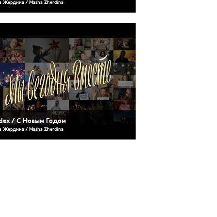
 Жердина / Masha Zherdina
dex / С Новым Годом
 Жердина / Masha Zherdina