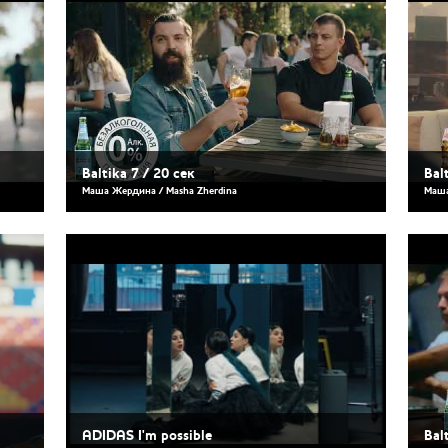
Baltika 7 / 20 сек
Bal
Маша Жердина / Masha Zherdina
Маша
ADIDAS I'm possible
Bal