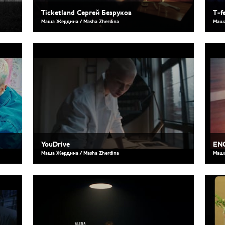
Ticketland Сергей Безруков
T-f
Маша Жердина / Masha Zherdina
Маша
YouDrive
ENC
Маша Жердина / Masha Zherdina
Маша