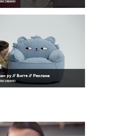
ЛАСОВАНО
ан ру // Вигге // Реклама
ЛАСОВАНО