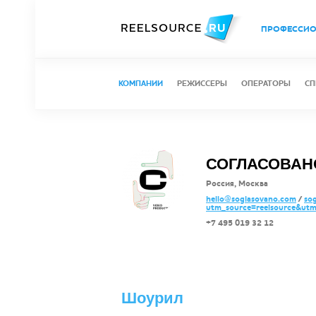
ПРОФЕССИ
КОМПАНИИ
РЕЖИССЕРЫ
ОПЕРАТОРЫ
СП
СОГЛАСОВАН
Россия, Москва
hello@soglasovano.com
/
so
utm_source=reelsource&ut
+7 495 019 32 12
Шоурил