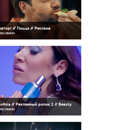
аторг // Пицца // Реклама
ЛАСОВАНО
oAsia // Рекламный ролик 1 // Beauty
ЛАСОВАНО