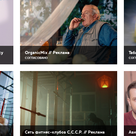
ty
OrganicMix // Реклама
Таб
СОГЛАСОВАНО
СОГ
Сеть фитнес-клубов С.С.С.Р. // Реклама
Ави