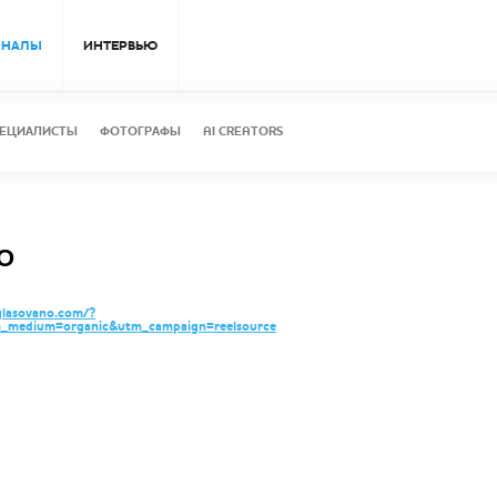
ОНАЛЫ
ИНТЕРВЬЮ
ЕЦИАЛИСТЫ
ФОТОГРАФЫ
AI CREATORS
О
glasovano.com/?
m_medium=organic&utm_campaign=reelsource