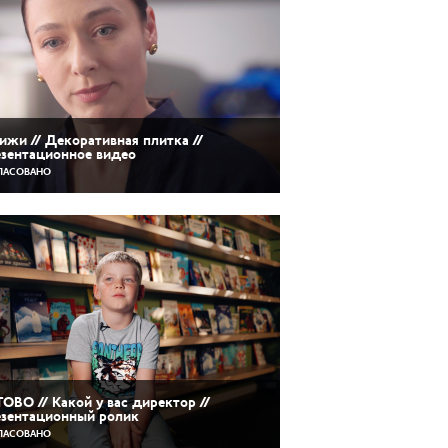
ижи // Декоративная плитка //
зентационное видео
ЛАСОВАНО
ОВО // Какой у вас директор //
зентационный ролик
ЛАСОВАНО