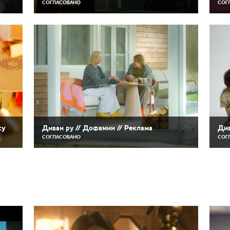
СОГЛАСОВАНО
СОГ
ty
Диван ру // Дофамин // Реклама
Див
СОГЛАСОВАНО
СОГ