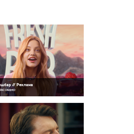
шбар // Реклама
ЛАСОВАНО