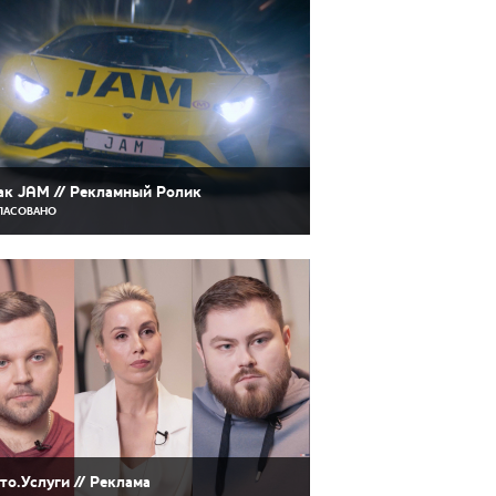
ак JAM // Рекламный Ролик
ЛАСОВАНО
то.Услуги // Реклама