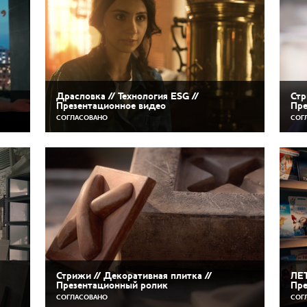
Драсловка // Технология ESG //
Стр
Презентационное видео
Пре
СОГЛАСОВАНО
СОГ
Стрижи // Декоративная плитка //
ЛЕТ
Презентационный ролик
Пре
СОГЛАСОВАНО
СОГ