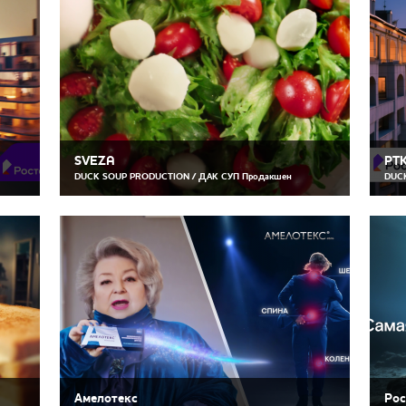
SVEZA
РТ
DUCK SOUP PRODUCTION / ДАК СУП Продакшен
DUCK
Амелотекс
Рос