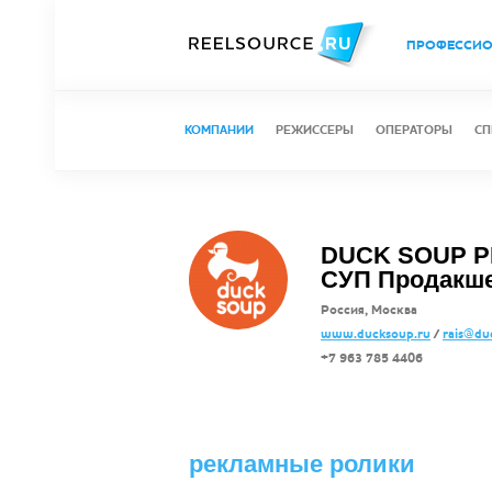
ПРОФЕССИ
КОМПАНИИ
РЕЖИССЕРЫ
ОПЕРАТОРЫ
СП
DUCK SOUP P
СУП Продакш
Россия, Москва
www.ducksoup.ru
/
rais@du
+7 963 785 4406
рекламные ролики