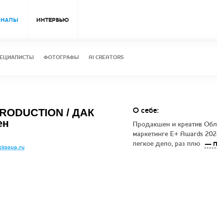
ОНАЛЫ
ИНТЕРВЬЮ
ЕЦИАЛИСТЫ
ФОТОГРАФЫ
AI CREATORS
О себе:
RODUCTION / ДАК
ен
Продакшен и креатив Обл
маркетинге E+ Awards 2024
легкое дело, раз плю
— П
cksoup.ru