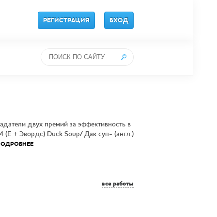
РЕГИСТРАЦИЯ
ВХОД
адатели двух премий за эффективность в
 (Е + Эвордс) Duck Soup/ Дак суп- (англ.)
ОДРОБНЕЕ
все работы