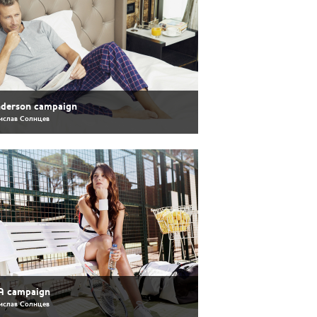
derson campaign
ислав Солнцев
A campaign
ислав Солнцев