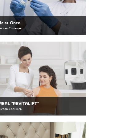
le at Once
ислав Солнцев
REAL "REVITALIFT"
ислав Солнцев