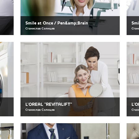
Smile at Once / Pen&amp;Brain
Smi
Станислав Солнцев
Стан
L'OREAL "REVITALIFT"
L'O
Станислав Солнцев
Стан