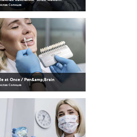
ислав Солнцев
le at Once / Pen&amp;Brain
ислав Солнцев