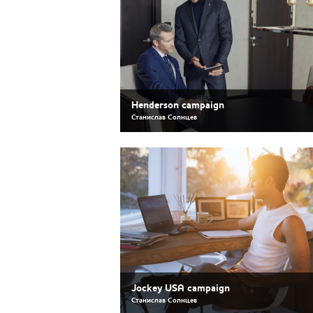
Henderson campaign
Станислав Солнцев
Jockey USA campaign
Станислав Солнцев