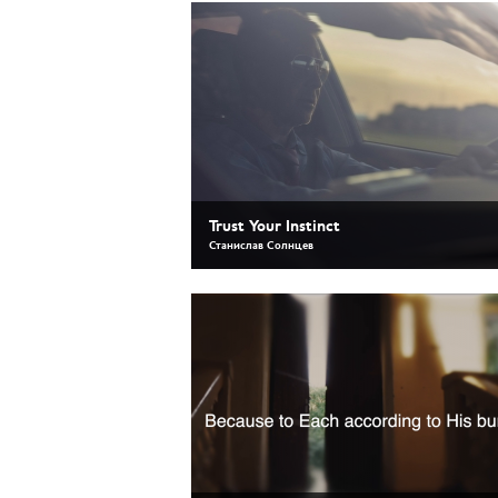
Trust Your Instinct
Станислав Солнцев