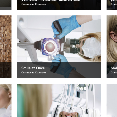
Станислав Солнцев
Стан
Smile at Once
Smi
Станислав Солнцев
Стан