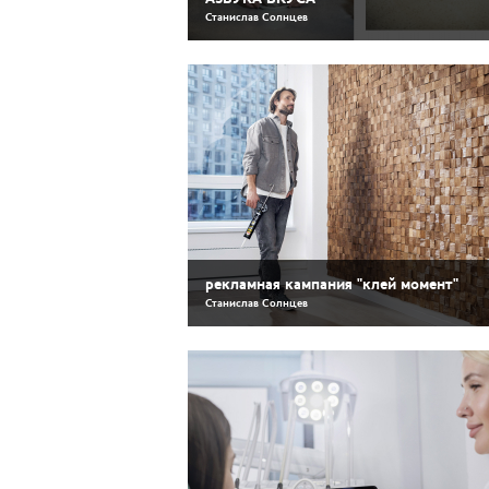
Станислав Солнцев
рекламная кампания "клей момент"
Станислав Солнцев